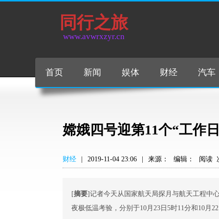
同行之旅
www.avwrxzyr.cn
首页
新闻
娱体
财经
汽车
嫦娥四号迎第11个“工作日”
财经
|
2019-11-04 23:06
|
来源：
编辑：
阅读
[
摘要
]记者今天从国家航天局探月与航天工程中
夜极低温考验，分别于10月23日5时11分和10月