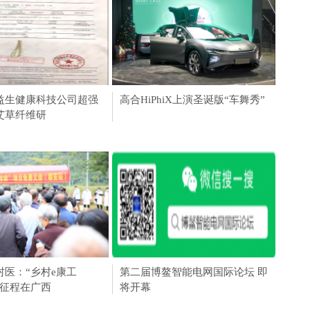
计服务一对一个性定
益生健康科技公司超强
高合汽车发布1000公里电池包升
山东籍运动员李震被中国钓鱼运
高合HiPhiX上演圣诞版“车舞秀”
智己汽
高合
计没烦恼
艾草纤维研
能服务及HiPhi X四
动协会（CAA）评定
“文以载道，礼衣华
村医：“乡村e康工
骏图陶瓷|金秋连下三城
WPMMC X MIUS——国际时装
第二届博鳌智能电网国际论坛 即
思碳
“大化
动元旦盛
里征程在广西
周上的大放异彩
将开幕
届男