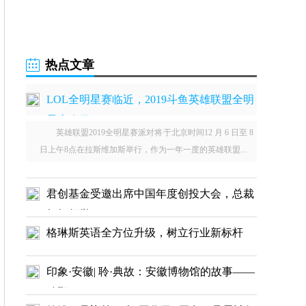
热点文章
LOL全明星赛临近，2019斗鱼英雄联盟全明
星赛今日
英雄联盟2019全明星赛派对将于北京时间12 月 6 日至 8
日上午8点在拉斯维加斯举行，作为一年一度的英雄联盟...
君创基金受邀出席中国年度创投大会，总裁
杨桓领誉
格琳斯英语全方位升级，树立行业新标杆
印象·安徽| 聆·典故：安徽博物馆的故事——
致那