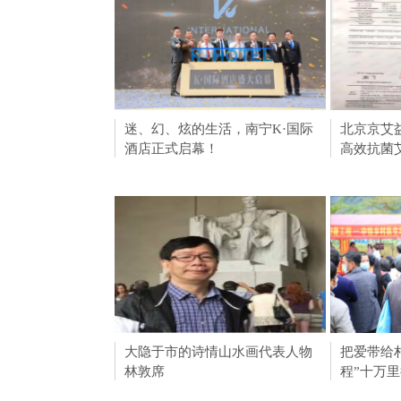
迷、幻、炫的生活，南宁K·国际
帮帮君设
北京京艾
酒店正式启幕！
制，让设
高效抗菌
大隐于市的诗情山水画代表人物
即墨古城：
把爱带给
林敦席
夏”主题活
程”十万