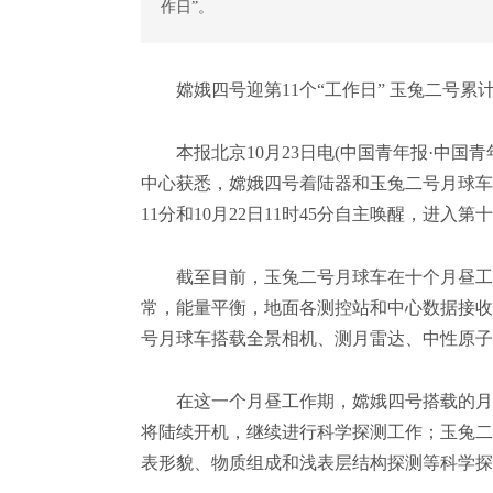
作日”。
嫦娥四号迎第11个“工作日” 玉兔二号累计行走
本报北京10月23日电(中国青年报·中国青
中心获悉，嫦娥四号着陆器和玉兔二号月球车已
11分和10月22日11时45分自主唤醒，进入
截至目前，玉兔二号月球车在十个月昼工作期
常，能量平衡，地面各测控站和中心数据接收
号月球车搭载全景相机、测月雷达、中性原子
在这一个月昼工作期，嫦娥四号搭载的月表
将陆续开机，继续进行科学探测工作；玉兔二
表形貌、物质组成和浅表层结构探测等科学探