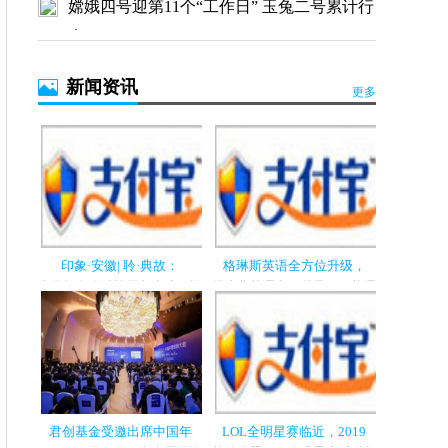
嫦娥四号迎第11个“工作日” 玉兔二号累计行
走289
最高法：近5年140名中管干部因贪腐获刑
新闻资讯
更多
印象·安徽| 聆·典故：
格琳斯英语全方位升级，
岁月如白驹过隙不留痕迹，记
得少儿英语者，得天下。英语
忆跟随时光慢慢远去，逐渐褪
的重要性不言而喻。在语言学
色斑驳。...
习的黄金...
君创基金受邀出席中国年
LOL全明星赛临近，2019