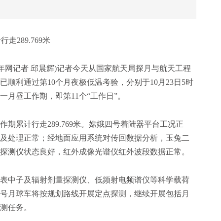
289.769米
年网记者 邱晨辉)记者今天从国家航天局探月与航天工程
顺利通过第10个月夜极低温考验，分别于10月23日5时
第十一月昼工作期，即第11个“工作日”。
累计行走289.769米。嫦娥四号着陆器平台工况正
及处理正常；经地面应用系统对传回数据分析，玉兔二
探测仪状态良好，红外成像光谱仪红外波段数据正常。
中子及辐射剂量探测仪、低频射电频谱仪等科学载荷
号月球车将按规划路线开展定点探测，继续开展包括月
测任务。