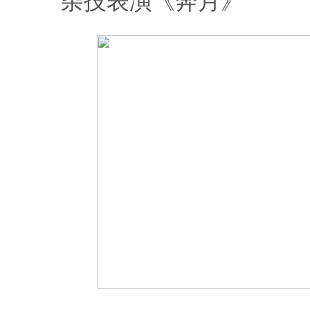
杂技表演《奔月》