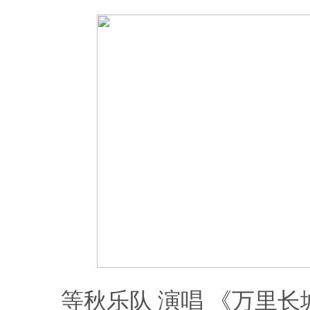
等秋乐队 演唱 《万里