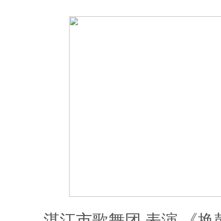
湛江市歌舞团 表演 《换