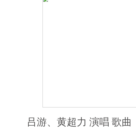
吕游、黄超力 演唱 歌