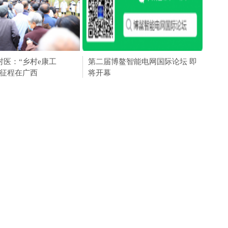
“文以载道，礼衣华
村医：“乡村e康工
骏图陶瓷|金秋连下三城
WPMMC X MIUS——国际时装
第二届博鳌智能电网国际论坛 即
思碳
“大化
动元旦盛
里征程在广西
周上的大放异彩
将开幕
届男