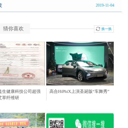
皮
2019-11-04
猜你喜欢
换一换
计服务一对一个性定
益生健康科技公司超强
高合汽车发布1000公里电池包升
山东籍运动员李震被中国钓鱼运
高合HiPhiX上演圣诞版“车舞秀”
智己汽
高合
计没烦恼
艾草纤维研
能服务及HiPhi X四
动协会（CAA）评定