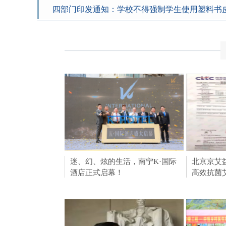
四部门印发通知：学校不得强制学生使用塑料书
迷、幻、炫的生活，南宁K·国际
帮帮君设
北京京艾
酒店正式启幕！
制，让设
高效抗菌