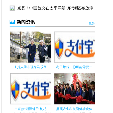
尚健轻食
点赞！中国首次在太平洋最“东”海区布放浮
标
新闻资讯
南极论坛“2019南极低碳行活动”拉开序幕
更多
主持人孟非现身君乐宝
冬日旅行，你可能需要一
11月20日，《新相亲大会》主
警告!警告!冷空气现已抵达全国
持人孟非惊喜现身河北石家
各个地区,在纠结去哪里旅游之
庄，探访君...
前,是...
生肖款“湘潭铺子·枸杞
鼎粟农业科技尚健轻食体