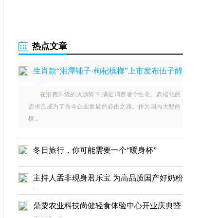
热点文章
生肖款“湘潭铺子·枸杞槟榔”上市发布伍子醉
现场
在消费升级的大趋势下,满足消费者个性化、高端化的
需求已成为了当今企业发展的必由之路。作为国内大型的
槟...
冬日旅行，你可能需要一个“暖身杯”
主持人孟非现身君乐宝 为高品质国产好奶粉
打call
鼎粟农业科技尚健轻食体验中心开业庆典暨