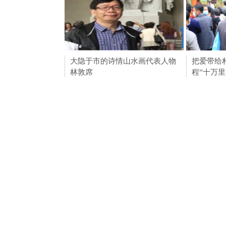
大隐于市的诗情山水画代表人物
即墨古城：
把爱带给
林敦席
夏”主题活
程”十万